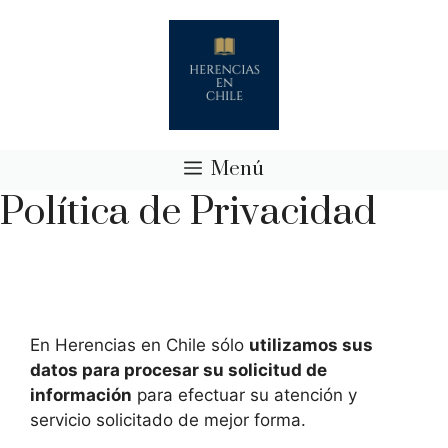
Saltar
al
contenido
Menú
Política de Privacidad
En
Herencias en Chile
sólo
utilizamos sus
datos para procesar su solicitud de
información
para efectuar su atención y
servicio solicitado de mejor forma.